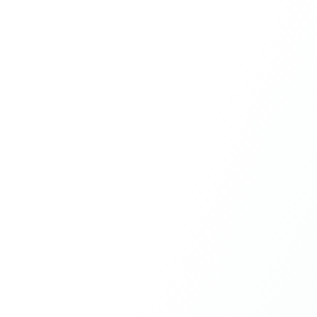
En Caos
Con Qualiver